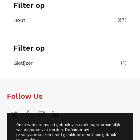
Filter op
(67)
Hout
Filter op
(1)
Gietijzer
Follow Us
Onze website maakt gebruik van cookies, voornamelijk
van diensten van derden. Definieer uw
privacyvoorkeuren en/of ga akkoord met ons gebruik
van cookies.