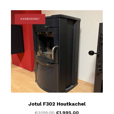
AANBIEDING!
Jotul F302 Houtkachel
€
3.195,00
€
1.995,00