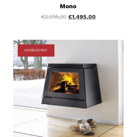
Mono
€
2.095,00
€
1.495,00
AANBIEDING!