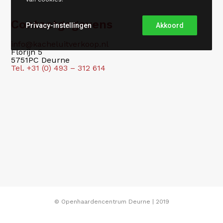
Contactgegevens
Privacy-instellingen
Akkoord
info@kacheluitverkoop.nl
Florijn 5
5751PC Deurne
Tel. +31 (0) 493 – 312 614
© Openhaardencentrum Deurne | 2019