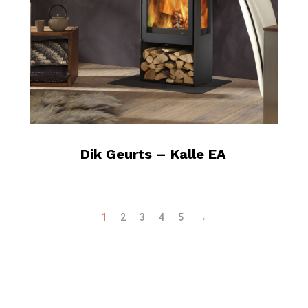
Dik Geurts – Kalle EA
1
2
3
4
5
→