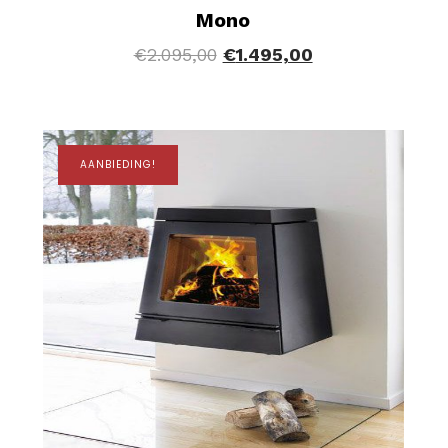
Mono
€
2.095,00
€
1.495,00
AANBIEDING!