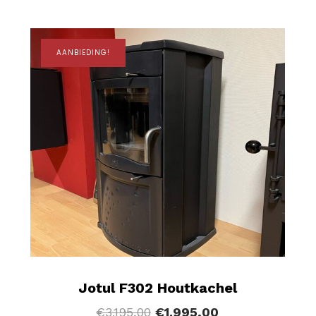
AANBIEDING!
Jotul F302 Houtkachel
€
3.195,00
€
1.995,00