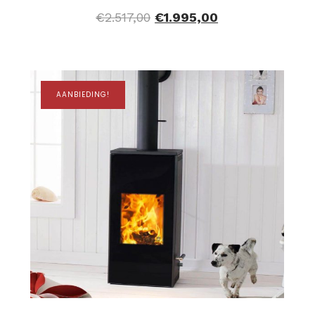
€
2.517,00
€
1.995,00
AANBIEDING!