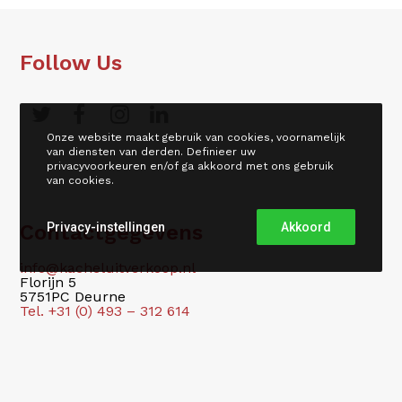
Follow Us
Onze website maakt gebruik van cookies, voornamelijk
van diensten van derden. Definieer uw
privacyvoorkeuren en/of ga akkoord met ons gebruik
van cookies.
Privacy-instellingen
Akkoord
Contactgegevens
info@kacheluitverkoop.nl
Florijn 5
5751PC Deurne
Tel. +31 (0) 493 – 312 614